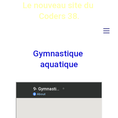
Le nouveau site du 
Coders 38.
Gymnastique 
aquatique