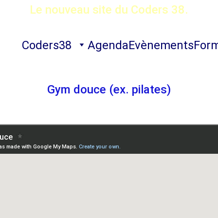
Le nouveau site du Coders 38.
Coders38
Agenda
Evènements
Form
Gym douce (ex. pilates)