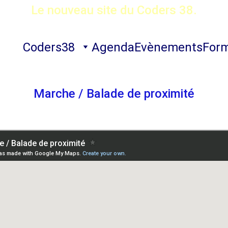
Le nouveau site du Coders 38.
Coders38
Agenda
Evènements
Form
Marche / Balade de proximité