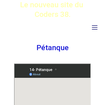
Le nouveau site du 
Coders 38.
Pétanque