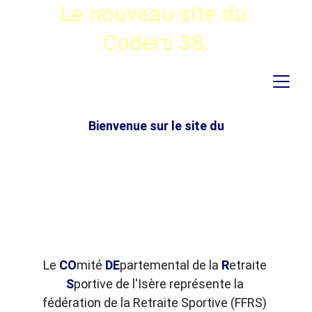
Le nouveau site du 
Coders 38.
Bienvenue sur le site du
Le 
CO
mité 
DE
partemental de la 
R
etraite 
S
portive de l'Isère représente la 
fédération de la Retraite Sportive (FFRS) 