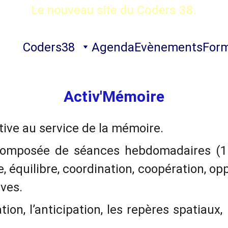
Le nouveau site du Coders 38.
Coders38
Agenda
Evènements
Form
Activ'Mémoire
tive au service de la mémoire.
 composée de séances hebdomadaires (1H 
, équilibre, coordination, coopération, op
ves.
ration, l’anticipation, les repères spatiau