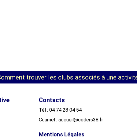
omment trouver les clubs associés à une activit
tive
Contacts
Tél : 04 74 28 04 54
Courriel : accueil@coders38.fr
Mentions Légales