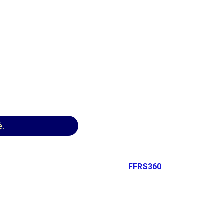
é.
FFRS360