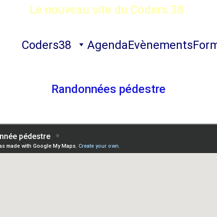
Le nouveau site du Coders 38.
Coders38
Agenda
Evènements
Form
Randonnées pédestre