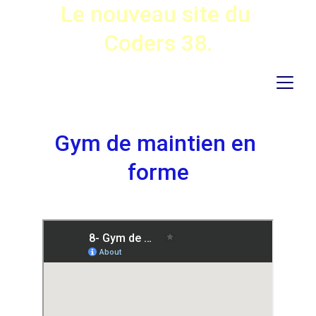
Le nouveau site du 
Coders 38.
Gym de maintien en 
forme